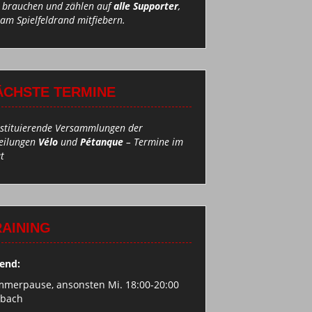
 brauchen und zählen auf
alle Supporter
,
 am Spielfeldrand mitfiebern.
ÄCHSTE TERMINE
stituierende Versammlungen der
eilungen
Vélo
und
Pétanque
– Termine im
t
RAINING
end:
merpause, ansonsten Mi. 18:00-20:00
ebach