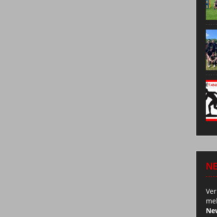
N
Ver
mel
New