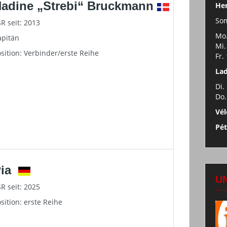
adine „Strebi“ Bruckmann
Her
So
R seit: 2013
Mo.
apitän
Mi.
sition: Verbinder/erste Reihe
Fr.
Lad
Di.
Do.
Vél
Pé
Pia
U
R seit: 2025
sition: erste Reihe