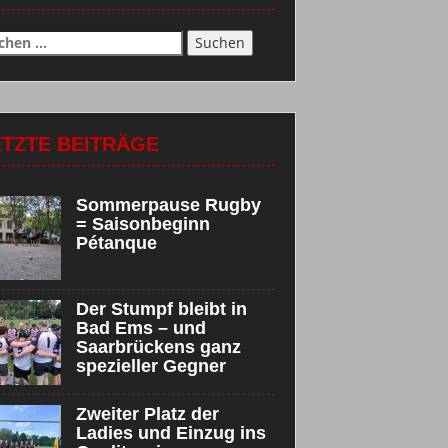
chen
h:
ETZTE BEITRÄGE
Sommerpause Rugby
= Saisonbeginn
Pétanque
Der Stumpf bleibt in
Bad Ems – und
Saarbrückens ganz
spezieller Gegner
Zweiter Platz der
Ladies und Einzug ins