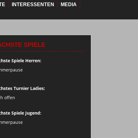
TE
INTERESSENTEN
MEDIA
ÄCHSTE SPIELE
hste Spiele Herren:
mmerpause
hstes Turnier Ladies:
h offen
hste Spiele Jugend:
mmerpause