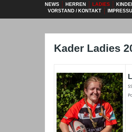
NEWS
HERREN
LADIES
KINDE
VORSTAND / KONTAKT
IMPRESS
Kader Ladies 2
L
SS
Po