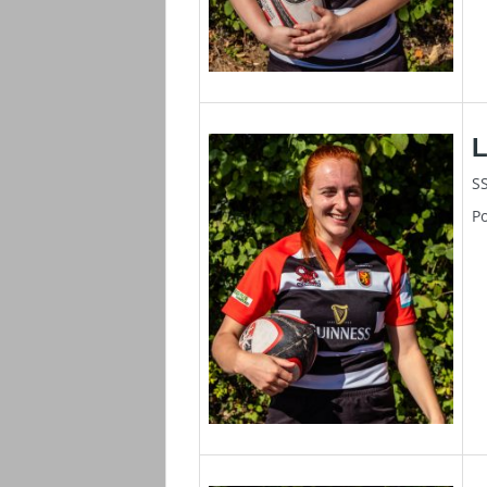
L
SS
Po