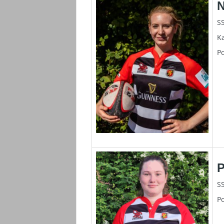
N
SS
K
Po
SS
Po