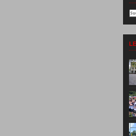
Su
nac
L