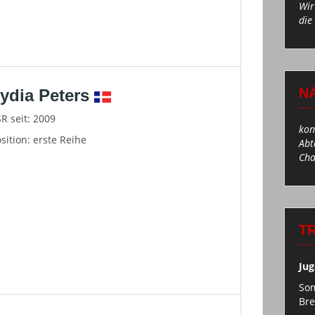
Wir
die
N
ydia Peters
R seit: 2009
kon
sition: erste Reihe
Abt
Cha
T
Jug
Som
Br