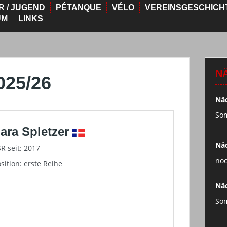
R / JUGEND
PÉTANQUE
VÉLO
VEREINSGESCHICH
UM
LINKS
N
025/26
Näc
So
ara Spletzer
Näc
R seit: 2017
noc
sition: erste Reihe
Näc
So