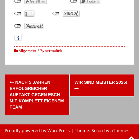
Allgemein
permalink
Post
NACH 5 JAHREN
WIR SIND MEISTER 2025!
navigation
ERFOLGREICHER
AUFTAKT GEGEN ESCH
MIT KOMPLETT EIGENEM
TEAM
Proudly powered by WordPress
|
Theme:
Solon
by aThemes