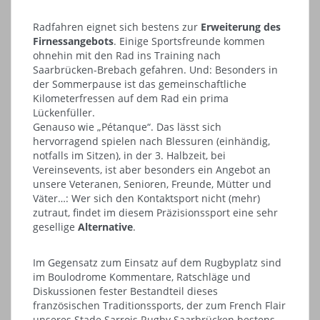
Radfahren eignet sich bestens zur
Erweiterung des
Firnessangebots
. Einige Sportsfreunde kommen
ohnehin mit den Rad ins Training nach
Saarbrücken-Brebach gefahren. Und: Besonders in
der Sommerpause ist das gemeinschaftliche
Kilometerfressen auf dem Rad ein prima
Lückenfüller.
Genauso wie „Pétanque“. Das lässt sich
hervorragend spielen nach Blessuren (einhändig,
notfalls im Sitzen), in der 3. Halbzeit, bei
Vereinsevents, ist aber besonders ein Angebot an
unsere Veteranen, Senioren, Freunde, Mütter und
Väter…: Wer sich den Kontaktsport nicht (mehr)
zutraut, findet im diesem Präzisionssport eine sehr
gesellige
Alternative
.
Im Gegensatz zum Einsatz auf dem Rugbyplatz sind
im Boulodrome Kommentare, Ratschläge und
Diskussionen fester Bestandteil dieses
französischen Traditionssports, der zum French Flair
unseres Stade Sarrois Rugby Saarbrücken bestens