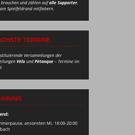
 brauchen und zählen auf
alle Supporter
,
 am Spielfeldrand mitfiebern.
ÄCHSTE TERMINE
stituierende Versammlungen der
eilungen
Vélo
und
Pétanque
– Termine im
t
RAINING
end:
merpause, ansonsten Mi. 18:00-20:00
ebach