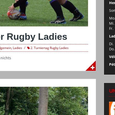
Her
So
Mo.
Mi.
Fr.
er Rugby Ladies
Lad
Di.
llgemein
,
Ladies
2. Turniertag Rugby Ladies
Do.
Vél
 nichts
Pé
U