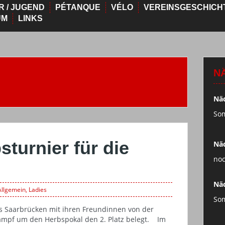
R / JUGEND
PÉTANQUE
VÉLO
VEREINSGESCHICH
UM
LINKS
N
Näc
So
sturnier für die
Näc
noc
Näc
Allgemein
,
Ladies
So
s Saarbrücken mit ihren Freundinnen von der
ampf um den Herbspokal den 2. Platz belegt. Im