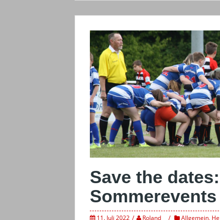
Save the dates:
Sommerevents 
11. Juli 2022
Roland
Allgemein
,
He