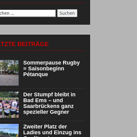
chen
h:
ETZTE BEITRÄGE
Sommerpause Rugby
= Saisonbeginn
Pétanque
Der Stumpf bleibt in
Bad Ems – und
Saarbrückens ganz
spezieller Gegner
Zweiter Platz der
Ladies und Einzug ins