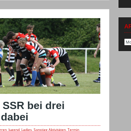
A
Arc
 SSR bei drei
dabei
rren
,
Jugend
,
Ladies
,
Sonstige Aktivitäten
,
Termin