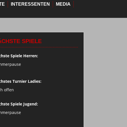
TE
INTERESSENTEN
MEDIA
ÄCHSTE SPIELE
hste Spiele Herren:
mmerpause
hstes Turnier Ladies:
h offen
hste Spiele Jugend:
mmerpause