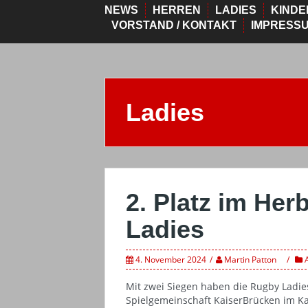
NEWS
HERREN
LADIES
KINDE
VORSTAND / KONTAKT
IMPRESS
Ladies
2. Platz im Herb
Ladies
4. November 2024
Martin Patton
Mit zwei Siegen haben die Rugby Ladie
Spielgemeinschaft KaiserBrücken im K