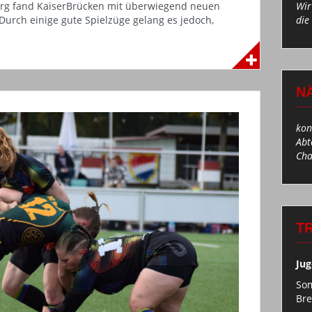
burg fand KaiserBrücken mit überwiegend neuen
Wir
 Durch einige gute Spielzüge gelang es jedoch,
die
N
kon
Abt
Cha
T
Jug
Som
Br